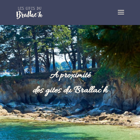
A proximité
des gites du Brallac’h